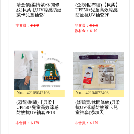
清倉價(柔情紫/休閒條
(企鵝/貼布繡)【貝柔】
紋)貝柔 抗UV涼感防蚊
UPF50+兒童高效涼感
萊卡兒童袖套(
防蚊抗UV袖套PP
非會員：
＄179
非會員：
＄179
教材金：＄ 10
No.
No.
42109042106
42104072403
(恐龍/刺繡)【貝柔】
(淡鵝黃/休閒條紋)貝柔
UPF50+兒童高效涼感
抗UV涼感防蚊萊卡兒
防蚊抗UV袖套PP18
童袖套(添加天
非會員：
＄179
非會員：
＄179