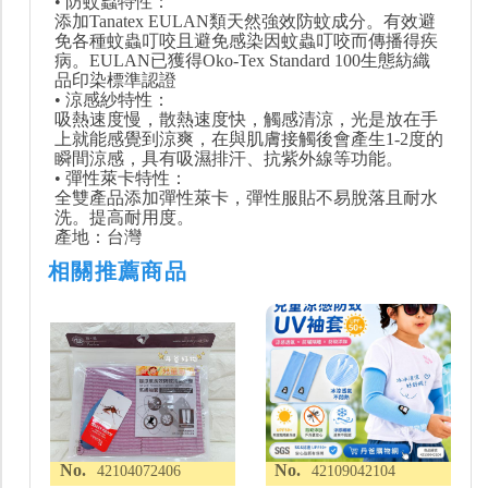
• 防蚊蟲特性：
添加Tanatex EULAN類天然強效防蚊成分。有效避
免各種蚊蟲叮咬且避免感染因蚊蟲叮咬而傳播得疾
病。EULAN已獲得Oko-Tex Standard 100生態紡織
品印染標準認證
• 涼感紗特性：
吸熱速度慢，散熱速度快，觸感清涼，光是放在手
上就能感覺到涼爽，在與肌膚接觸後會產生1-2度的
瞬間涼感，具有吸濕排汗、抗紫外線等功能。
• 彈性萊卡特性：
全雙產品添加彈性萊卡，彈性服貼不易脫落且耐水
洗。提高耐用度。
產地：台灣
相關推薦商品
No.
No.
42104072406
42109042104