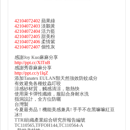
42104072402
蘋果綠
42104072403
淡鵝黃
42104072404
活力藍
42104072405
甜美粉
42104072406
柔情紫
42104072407
個性灰
感謝Joy Kuo麻麻分享
http://ppt.cc/XlTnB
感謝秀蓉麻麻分享
http://ppt.cc/y1lqZ
添加Tanatex EULAN類天然強效防蚊成分
有效避免各種蚊蟲叮咬
涼感紗材質，觸感清涼，散熱快
使用萊卡彈性纖維，服貼合身耐水洗
指洞設計，全方位防曬
台灣製
今夏最夯品！機能美感兼具! 手手不在黑嘛嘛紅豆
冰!!
TTRI紡織產業綜合研究所報告編號
TC110565,TFFOH144,TC110564-A