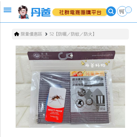
限量優惠區
52【防曬／防蚊／防火】