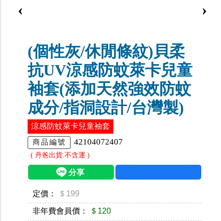
‹
›
(個性灰/休閒條紋)貝柔
抗UV涼感防蚊萊卡兒童
袖套(添加天然強效防蚊
成分/指洞設計/台灣製)
涼感防蚊萊卡兒童袖套
42104072407
商品編號
( 丹爸出貨.不含運 )
定價：
＄199
非年費會員價：
＄120