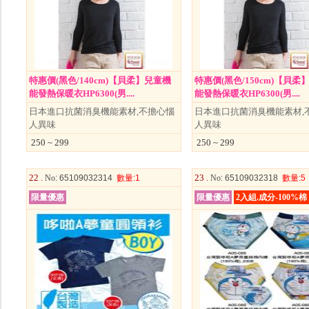
特惠價(黑色/140cm)【貝柔】兒童機
特惠價(黑色/150cm)【貝柔
能發熱保暖衣HP6300(男....
能發熱保暖衣HP6300(男....
日本進口抗菌消臭機能素材,不擔心惱
日本進口抗菌消臭機能素材,
人異味
人異味
250 ~ 299
250 ~ 299
22 .
23 .
No
: 65109032314
數量
:1
No
: 65109032318
數量
:5
限量優惠
限量優惠
2入組.成分-100%棉