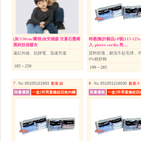
(灰/150cm/圓領)金安德森 兒童石墨烯
特惠價(許願品) 8號(115-125c
黑科技保暖衣
入. pierre cardin 男....
遠紅外線、抗靜電、迅速升溫
質料舒適，耐洗不起毛球，不變
0%精舒棉
185 ~ 250
199 ~ 285
7 .
8 .
No
: 65105121603
數量
:缺
No
: 651051216030
數量
:4
限量優惠
一盒2件男童條紋四角內褲
限量優惠
一盒2件男童條紋四