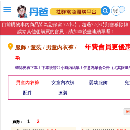
目前購物車內商品皆為您保留 72小時，超過72小時則會移除轉
讓給其他想購買的會員，請加車後盡速結單喔 !
年費會員更優
服飾 / 童裝 / 男童內衣褲 /
等)
確認要再下單！下單後請72小時內結單！任意跑單會公告（尤其限量
男童內衣褲
女童內衣褲
嬰幼服飾
兒
配件
泳裝
1
2
頁數︰