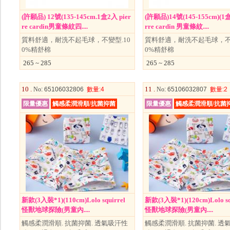
(許願品) 12號(135-145cm.1盒2入 pier
(許願品)14號(145-155cm)(1盒
re cardin男童條紋四....
rre cardin 男童條紋....
質料舒適，耐洗不起毛球，不變型.10
質料舒適，耐洗不起毛球，不變
0%精舒棉
0%精舒棉
265 ~ 285
265 ~ 285
10 .
11 .
No
: 65106032806
數量
:4
No
: 65106032807
數量
:2
限量優惠
觸感柔潤滑順/抗菌抑菌
限量優惠
觸感柔潤滑順/抗菌
新款(3入裝*1)(110cm)Lolo squirrel
新款(3入裝*1)(120cm)Lolo sq
怪獸地球探險(男童內....
怪獸地球探險(男童內....
觸感柔潤滑順. 抗菌抑菌. 透氣吸汗性
觸感柔潤滑順. 抗菌抑菌. 透