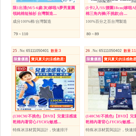
限1出清(M/5-6歲/灰)哆啦A夢男童圓
(1卡2入/SS/腰圍18cm)哆
領純棉短袖衫 台灣製造....
棉三角內褲(不挑款)台....
成分100%棉/台灣製造
100%百分之百台灣製造
79 ~ 110
80 ~ 89
25 .
26 .
No
: 65111050401
數量
:3
No
: 65111050402
數量
:11
限量優惠
寶貝夏天的涼感救星!
限量優惠
寶貝夏天的涼感救星
(130CM/不挑色)【BVD】兒童涼感速
(140CM/不挑色)【BVD】
乾棉內著背心JYC05(敏感....
乾棉內著背心JYC05(敏感....
特殊冰涼材質與設計，快速排汗
特殊冰涼材質與設計，快速