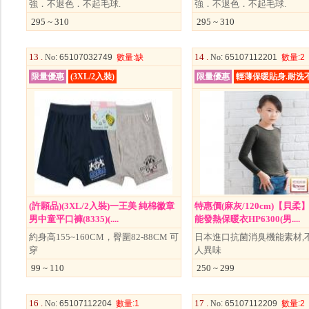
強．不退色．不起毛球.
強．不退色．不起毛球.
295 ~ 310
295 ~ 310
13 .
14 .
No
: 65107032749
數量
:缺
No
: 65107112201
數量
:2
限量優惠
(3XL/2入裝)
限量優惠
輕薄保暖貼身.耐洗
(許願品)(3XL/2入裝)一王美 純棉徽章
特惠價(麻灰/120cm)【貝柔
男中童平口褲(8335)(....
能發熱保暖衣HP6300(男....
約身高155~160CM，臀圍82-88CM 可
日本進口抗菌消臭機能素材,
穿
人異味
99 ~ 110
250 ~ 299
16 .
17 .
No
: 65107112204
數量
:1
No
: 65107112209
數量
:2