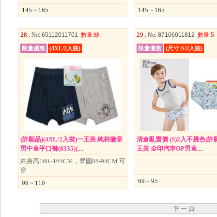
145 ~ 165
145 ~ 165
28 .
29 .
No
: 65112011701
數量
:缺
No
: 87106011812
數量
:5
限量優惠
(4XL/2入裝)
限量優惠
(尺寸:S/2入裝)
(許願品)(4XL/2入裝)一王美 純棉徽章
清倉亂賣價 (S)2入不挑色(許願
男中童平口褲(8335)(....
王美 全印汽車OP男童....
約身高160~165CM，臀圍88-94CM 可
穿
69 ~ 95
99 ~ 110