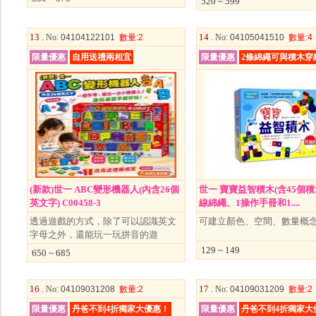
520 ~ 599
13 .
14 .
No
: 04104122101
數量
:2
No
: 04105041510
數量
:4
限量優惠
自用送禮兩相宜
限量優惠
2條綿繩可與積木穿
(新款)世一 ABC變形機器人(內含26個
世一 寶寶益智積木(含45個積
英文字) C00458-3
線綿繩、1操作手冊和1....
透過遊戲的方式，除了可以認識英文
可建立顏色、空間、數量概
字母之外，還能玩一玩拼音的遊
129 ~ 149
650 ~ 685
16 .
17 .
No
: 04109031208
數量
:2
No
: 04109031209
數量
:2
限量優惠
丹爸不到4折獨家大優惠！
限量優惠
丹爸不到4折獨家大