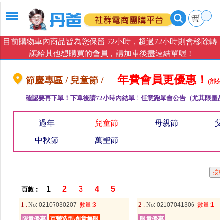
目前購物車內商品皆為您保留 72小時，超過72小時則會移除轉
讓給其他想購買的會員，請加車後盡速結單喔 !
年費會員更優惠！
節慶專區 / 兒童節 /
(部
確認要再下單！下單後請72小時內結單！任意跑單會公告（尤其限量
過年
兒童節
母親節
中秋節
萬聖節
1
2
3
4
5
頁數︰
1 .
2 .
No
: 02107030207
數量
:3
No
: 02107041306
數量
:1
限量優惠
百變造型‧創意無限
限量優惠