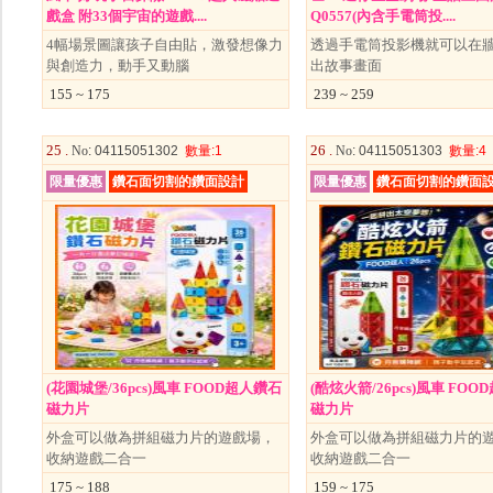
戲盒 附33個宇宙的遊戲....
Q0557(內含手電筒投....
4幅場景圖讓孩子自由貼，激發想像力
透過手電筒投影機就可以在
與創造力，動手又動腦
出故事畫面
155 ~ 175
239 ~ 259
25 .
26 .
No
: 04115051302
數量
:1
No
: 04115051303
數量
:4
限量優惠
鑽石面切割的鑽面設計
限量優惠
鑽石面切割的鑽面
(花園城堡/36pcs)風車 FOOD超人鑽石
(酷炫火箭/26pcs)風車 FO
磁力片
磁力片
外盒可以做為拼組磁力片的遊戲場，
外盒可以做為拼組磁力片的
收納遊戲二合一
收納遊戲二合一
175 ~ 188
159 ~ 175