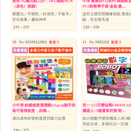
雙美 3Q魔法動力沙：1KG桶裝NEW
牛津 寶寶好EQ系列-萬能教育
（原色）限購1
PCS附教學手冊/盒裝.最....
重覆玩／不變乾／好清理／不黏手／
提昇立體空間圖像智能.通過
安全無毒／趣味神奇
驗，安全無毛邊
235 ~ 255
520 ~ 550
10 .
11 .
No
: 03106112801
數量
:5
No
: 0401102
數量
:3
限量優惠
多樣元件吸引孩子動手操作
限量優惠
附磁性白板及輕便
小牛津 鈴鐺城堡溜溜樂(21pcs)(動手拼
世一 123百變金剛C00459-1
裝可發揮創意，由簡....
機器人+5種運算符號/附....
邊玩邊有鈴聲剌激寶貝聽力反應
由10個數字變形機器人與5
所組合成，多種玩法一次滿
330 ~ 375