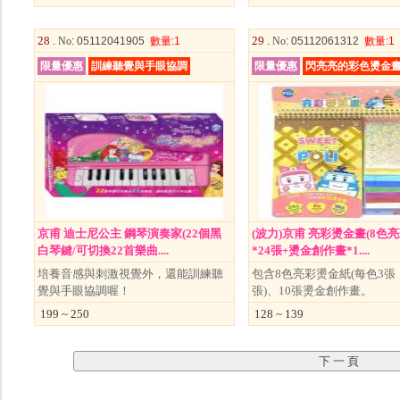
28 .
29 .
No
: 05112041905
數量
:1
No
: 05112061312
數量
:1
限量優惠
訓練聽覺與手眼協調
限量優惠
閃亮亮的彩色燙金
京甫 迪士尼公主 鋼琴演奏家(22個黑
(波力)京甫 亮彩燙金畫(8色
白琴鍵/可切換22首樂曲....
*24張+燙金創作畫*1....
培養音感與刺激視覺外，還能訓練聽
包含8色亮彩燙金紙(每色3張
覺與手眼協調喔！
張)、10張燙金創作畫。
199 ~ 250
128 ~ 139