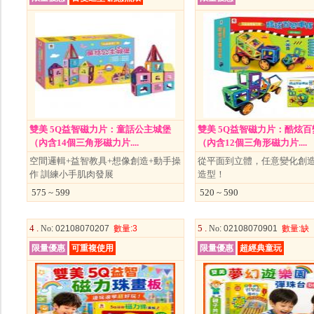
雙美 5Q益智磁力片：童話公主城堡
雙美 5Q益智磁力片：酷炫百
（內含14個三角形磁力片....
（內含12個三角形磁力片....
空間邏輯+益智教具+想像創造+動手操
從平面到立體，任意變化創
作 訓練小手肌肉發展
造型！
575 ~ 599
520 ~ 590
4 .
5 .
No
: 02108070207
數量
:3
No
: 02108070901
數量
:缺
限量優惠
可重複使用
限量優惠
超經典童玩