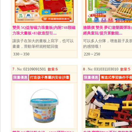
雙美 5Q益智磁力珠畫板(內附748顆磁
搶購價 雙美 夢幻遊樂園彈珠台
力珠大畫板+83款造型引....
經典童玩/提升算數能....
讓孩子在加大的畫板上寫字，也可以
可以多人分隊，增進親子及
畫畫，滑動筆桿就輕鬆回復
的感情哦！
330 ~ 350
220 ~ 250
7 .
8 .
No
: 02109091501
數量
:6
No
: 031031103010
數量
:5
限量優惠
打造孩子專屬的安全沙灘
限量優惠
漸進式學習操作手