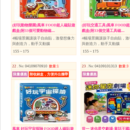
(好玩動物樂園)風車 FOOD超人磁貼遊
(好玩交通工具)風車 FOOD
戲盒(附33個可愛動物磁....
戲盒(附33個交通工具磁....
4幅場景圖讓孩子自由貼，激發想像力
4幅場景圖讓孩子自由貼，激
與創造力，動手又動腦
與創造力，動手又動腦
155 ~ 175
155 ~ 175
22 .
23 .
No
: 04109070910
數量
:1
No
: 04109101313
數量
:3
限量優惠
附收納盒，方便外出攜帶
限量優惠
風車 好玩宇宙探險 FOOD超人磁貼遊
世一 迷你星空劇場-童話王