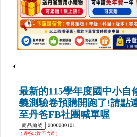
‹
最新的115學年度國中小自
義測驗卷預購開跑了!請點
至丹爸FB社團喊單喔
0000000101
商品編號
( 丹爸出貨.不含運 )