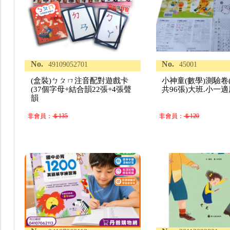
No.
No.
49109052701
45001
(盒裝)ㄅㄆㄇ注音配對遊戲卡
小神童(數學)測驗卷(
(37個字母+結合韻22張+4張聲
共96張)大班.小一適
韻
非會員：
＄135
非會員：
＄120