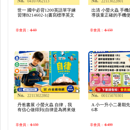
No.
No.
04107062113
22113022801
世一 國中必背1200英語單字練
出清 小螢火蟲 手機
習簿B214602-1(書寫標準英文
導孩童正確的手機使
非會員：
＄69
非會員：
＄159
No.
No.
22113022802
00115070301
丹爸書展 小螢火蟲 自律，我
A 小一升小二暑期先
有信心做得到(自律是為將來做
6本
非會員：
＄159
非會員：
＄499