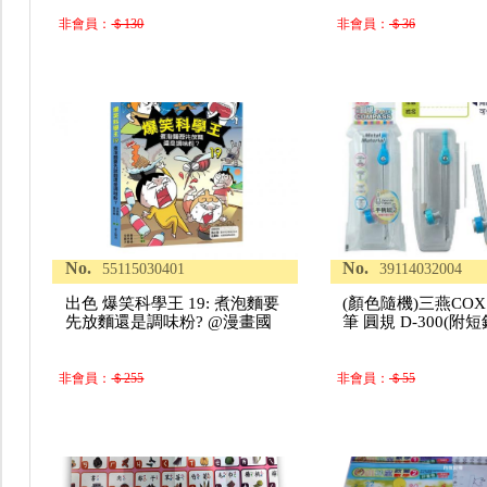
非會員：
＄130
非會員：
＄36
No.
No.
55115030401
39114032004
出色 爆笑科學王 19: 煮泡麵要
(顏色隨機)三燕COX
先放麵還是調味粉? @漫畫國
筆 圓規 D-300(附
非會員：
＄255
非會員：
＄55