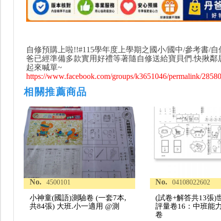
自修預購上啦!!#115學年度上學期之國小/國中/參考書/自
爸已經準備多款實用好禮等著隨自修送給寶貝們.快揪鄰
起來喊單~
https://www.facebook.com/groups/k3651046/permalink/285
相關推薦商品
No.
No.
4500101
04108022602
小神童(國語)測驗卷 (一套7本,
(試卷+解答共13張)
共84張) 大班.小一適用 @測
評量卷16：中班能
卷