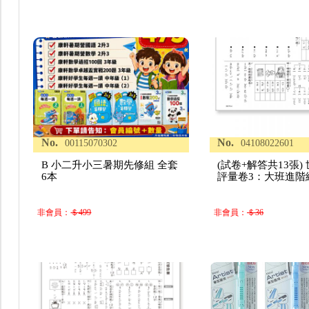
No.
No.
00115070302
04108022601
B 小二升小三暑期先修組 全套
(試卷+解答共13張)
6本
評量卷3：大班進階
非會員：
＄499
非會員：
＄36