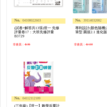
No.
No.
04108022603
39114032002
(試卷+解答共13張)世一 先修
專利設計(顏色隨機)
評量卷17：大班先修評量
筆型 圓規2.1 進化版
B3729
非會員：
＄36
非會員：
＄110
No.
04112112109
(三年級)【世一】數學反覆計