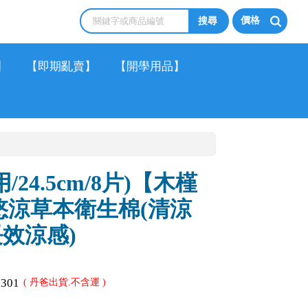
價格
】
【即期亂賣】
【開學用品】
/24.5cm/8片)【木槿
s】悠涼草本衛生棉(清涼
長效涼感)
1301
( 丹爸出貨.不含運 )