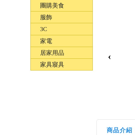
團購美食
服飾
3C
家電
居家用品
‹
家具寢具
商品介紹