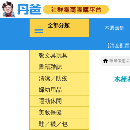
全部分類
本週熱銷
【清倉亂賣
教文具玩具
限量優惠區
書籍雜誌
清潔／防疫
婦幼用品
運動休閒
美妝保健
鞋／襪／包