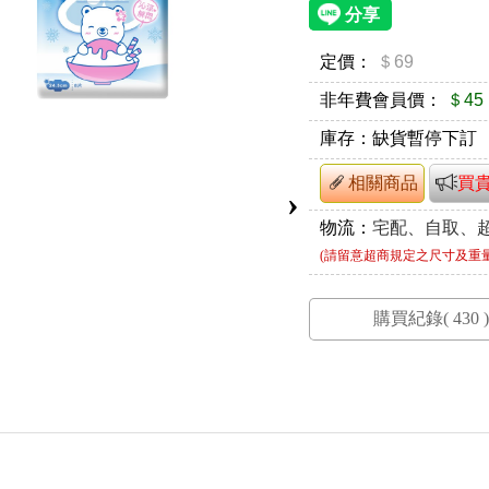
定價：
＄69
非年費會員價：
＄45
庫存：
缺貨暫停下訂
相關商品
買
›
物流：
宅配、自取、
(請留意超商規定之尺寸及重