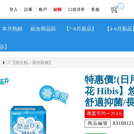
登入
註冊
帳戶
結帳
口袋清單
客服
本月熱銷
綜合商品區
【7-8月新品】
【4-6月新品
區】
27【衛生棉／尿布尿褲】
特惠價!(日用
花 Hibi
舒適抑菌/
專案平均一片4.6
8310812
商品編號