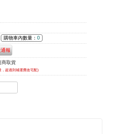
購物車內數量：
0
貴通報
超商取貨
量，超過則補運費改宅配)