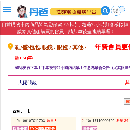
目前購物車內商品皆為您保留 72小時，超過72小時則會移除轉
讓給其他想購買的會員，請加車後盡速結單喔 !
年費會員更
鞋/襪/包包/眼鏡 / 眼鏡 / 其他 /
誌.LAQ等)
確認要再下單！下單後請72小時內結單！任意跑單會公告（尤其限量
太陽眼鏡
其
1
頁數︰
1 .
2 .
No
: 06107011703
數量
:3
No
: 17110060705
數量
:36
限量優惠
3D立體擬真場景
限量優惠