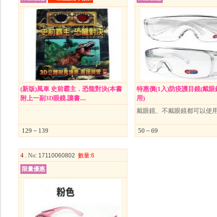
(新版)風車 史前霸主．恐龍對決(本書
特惠價(1入)防疫護目鏡(戴
附上一副3D眼鏡.讓書....
用)
戴眼鏡、不戴眼鏡都可以使
129 ~ 139
50 ~ 69
4 .
No
: 17110060802
數量
:6
限量優惠