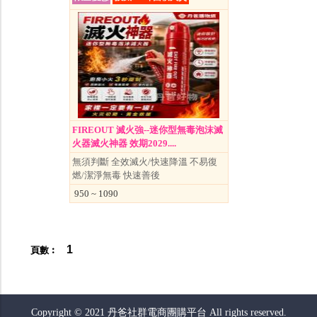
FIREOUT 滅火強--迷你型無毒泡沫滅
火器滅火神器 效期2029....
無須判斷 全效滅火/快速降溫 不易復
燃/潔淨無毒 快速善後
950 ~ 1090
1
頁數︰
Copyright © 2021 丹爸社群電商團購平台 All rights reserved.