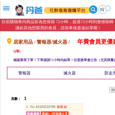
目前購物車內商品皆為您保留 72小時，超過72小時則會移除轉
讓給其他想購買的會員，請加車後盡速結單喔 !
年費會員更優
居家用品 / 警報器/滅火器 /
Q等)
確認要再下單！下單後請72小時內結單！任意跑單會公告（尤其限量
警報器
滅火器
防走
1
頁數︰
1 .
No
: 42103122706
數量
:缺
限量優惠
撲滅2~3坪面積火災