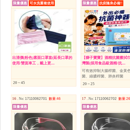
限量優惠
可水洗重複使用
限量優惠
抗疫隨身必備!!
出清價(粉色)素面口罩套(延長口罩的
【獅子寶寶】酒精抗菌擦拭巾
使用/雙面車工，戴上更....
灣製(採用食品級酒精/抗....
可有效抑制大腸桿菌、金黃
菌、綠膿桿菌、肺炎桿菌
20 ~ 45
20 ~ 25
16 .
17 .
No
: 17110062701
數量
:46
No
: 17110062702
數量
:2
限量優惠
限量優惠