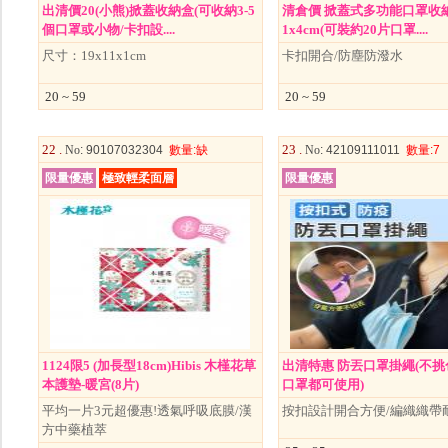
出清價20(小熊)掀蓋收納盒(可收納3-5
清倉價 掀蓋式多功能口罩收納
個口罩或小物/卡扣設....
1x4cm(可裝約20片口罩....
尺寸：19x11x1cm
卡扣開合/防塵防潑水
20 ~ 59
20 ~ 59
22 .
23 .
No
: 90107032304
數量
:缺
No
: 42109111011
數量
:7
限量優惠
極致輕柔面層
限量優惠
1124限5 (加長型18cm)Hibis 木槿花草
出清特惠 防丟口罩掛繩(不挑色
本護墊-暖宮(8片)
口罩都可使用)
平均一片3元超優惠!透氣呼吸底膜/漢
按扣設計開合方便/編織織帶
方中藥植萃