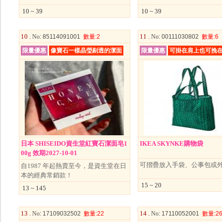
10 ~ 39
10 ~ 39
10 .
11 .
No
: 85114091001
數量
:2
No
: 00111030802
數量
:6
限量優惠
像寶石一樣晶瑩剔透的潔面
限量優惠
可掛在肩上也可挽
日本 SHISEIDO資生堂紅寶石潔面皂1
IKEA SKYNKE購物袋
00g 效期2027-10-01
可摺疊放入手袋、公事包或
自1987 年起熱賣至今，是資生堂在日
本的經典常銷款！
15 ~ 20
13 ~ 145
13 .
14 .
No
: 17109032502
數量
:22
No
: 17110052001
數量
:2