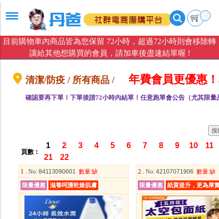
目前購物車內商品皆為您保留 72小時，超過72小時則會移除轉
讓給其他想購買的會員，請加車後盡速結單喔 !
年費會員更優惠！
清潔/防疫 / 所有商品 /
確認要再下單！下單後請72小時內結單！任意跑單會公告（尤其限量
1
2
3
4
5
6
7
8
9
10
11
頁數︰
21
22
1 .
2 .
No
: 84113090601
數量
:缺
No
: 42107071906
數量
:缺
限量優惠
滋養呵護乾燥肌膚
限量優惠
紙質提升，更為厚實