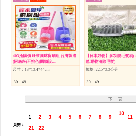
403搶購價 旺來圓球廁刷組 台灣製造
【日本好物】多功能毛髮刷(
(附底座)不挑色(圓頭設....
毯.動物清除毛髮)
尺寸：13*13.4*44cm
規格: 22.5*3.3公分
30 ~ 49
30 ~ 49
10
1
2
3
4
5
6
7
8
9
11
頁數︰
21
22