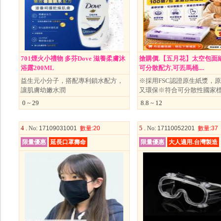
701煙火小禮物 多芬Dove 滋養柔膚沐
搶購價.【五月花】太空包面紙(
浴露200ML
可分散配方,可丟馬桶....
益生元小分子，搭配專利鎖水配方，
※採用FSC認證原生紙漿，
讓肌膚幼嫩水潤
又環保※符合可分散性國家
0 ~ 29
8.8 ~ 12
4 .
5 .
No
: 17109031001
數量
:20
No
: 17110052201
數量
:37
限量優惠
延長口罩壽命
限量優惠
大人適用.台灣製造