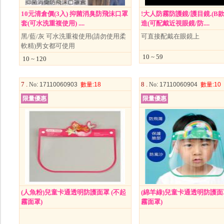
10元清倉價(3入) 抑菌消臭防飛沫口罩
!大人防霧防護鏡/護目鏡.(B
套(可水洗重複使用) ....
造(可配戴近視眼鏡/防....
黑/藍/灰 可水洗重複使用(請勿使用柔
可直接配戴在眼鏡上
軟精)男女都可使用
10 ~ 59
10 ~ 120
7 .
8 .
No
: 17110060903
數量
:18
No
: 17110060904
數量
:10
限量優惠
限量優惠
(人魚粉)兒童卡通透明防護面罩 (不起
(綿羊綠)兒童卡通透明防護面罩
霧面罩)
霧面罩)