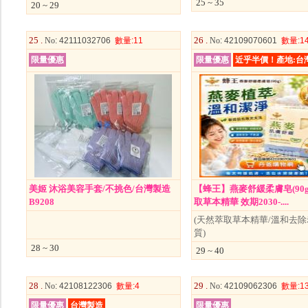
25 ~ 35
20 ~ 29
25 .
26 .
No
: 42111032706
數量
:11
No
: 42109070601
數量
:1
限量優惠
限量優惠
近乎半價！產地:台
美姬 沐浴美容手套/不挑色/台灣製造
【蜂王】燕麥舒緩柔膚皂(90
B9208
取草本精華 效期2030-....
(天然萃取草本精華/溫和去
質)
28 ~ 30
29 ~ 40
28 .
29 .
No
: 42108122306
數量
:4
No
: 42109062306
數量
:1
限量優惠
台灣製造
限量優惠