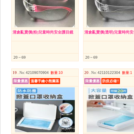
清倉亂賣價(粉)兒童時尚安全護目鏡
清倉亂賣價(透明)兒童時尚
20 ~ 69
20 ~ 69
19 .
20 .
No
: 42109070904
數量
:10
No
: 42110122304
數量
:1
限量優惠
溫馨手繪小熊圖案
限量優惠
防疫必備!!