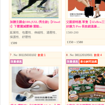
加贈主購金100.(XXL/男生款)【Fitwel
父親節特惠 單隻【3ZeBra
l】下壓麗減壓褲/運動....
好膝力 Pro 長效鎖溫膝....
延展性、包覆性、伸縮性、適壓性、
1580-200
保護性、紓壓性
1350 ~ 1580
1599
7 .
8 .
No
: 30115033102
數量
:1
No
: 38112010501
數量
:4
限量優惠
限量優惠
最佳解悶遊戲