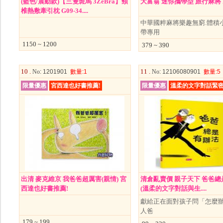
(藍色/震動款)【三隻斑馬 3ZeBra】頸
大富翁 迷你攜帶型 旅行麻將 B
椎熱敷牽引枕 G09-34....
中華國粹麻將樂趣無窮.體積
帶專用
1150 ~ 1200
379 ~ 390
10 .
11 .
No
: 1201901
數量
:1
No
: 12106080901
數量
:5
限量優惠
宮西達也好書推薦!
限量優惠
溫柔的文字對話緊
出清 麥克維京 我爸爸超厲害(親情) 宮
清倉亂賣價 親子天下 爸爸總
西達也好書推薦!
(溫柔的文字對話與生....
獻給正在面對孩子問「怎麼
人爸
179 ~ 199