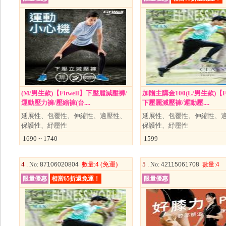
(M/男生款)【Fitwell】下壓麗減壓褲/
加贈主購金100(L/男生款)【Fi
運動壓力褲/壓縮褲(台....
下壓麗減壓褲/運動壓....
延展性、包覆性、伸縮性、適壓性、
延展性、包覆性、伸縮性、
保護性、紓壓性
保護性、紓壓性
1690 ~ 1740
1599
4 .
(免運)
5 .
No
: 87106020804
數量
:4
No
: 42115061708
數量
:4
限量優惠
相當65折還免運！
限量優惠