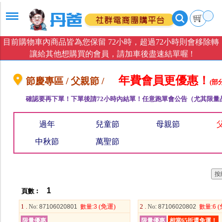
目前購物車內商品皆為您保留 72小時，超過72小時則會移除轉
讓給其他想購買的會員，請加車後盡速結單喔 !
年費會員更優惠！
節慶專區 / 父親節 /
(部
確認要再下單！下單後請72小時內結單！任意跑單會公告（尤其限量
過年
兒童節
母親節
中秋節
萬聖節
1
頁數︰
1 .
(免運)
2 .
(
No
: 87106020801
數量
:3
No
: 87106020802
數量
:6
限量優惠
限量優惠
相當65折還免運！