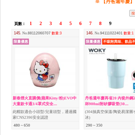
※ 【丹爸週年慶】
1
2
3
4
5
6
7
8
9
頁數︰
145.
146.
No
.88112060707
數量
:3
No
.94111022401
數量
:1
限量優惠
限量優惠
不吸附異味、飲品
新春煙火直購價(蘋果Kitty/粉)EVO中
丹爸週年慶再省20 內瓷外鋼
大童款卡通3/4罩式安全....
杯900ml附矽膠吸管(30....
此帽款適合小頭型/兒童頭型，通過國
(304抽真空保溫/陶瓷易潔層
家CNS2396安全認證
冰)
480 ~ 650
290 ~ 350