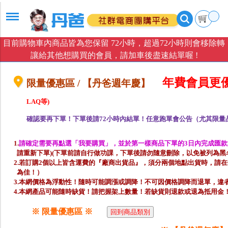
目前購物車內商品皆為您保留 72小時，超過72小時則會移除轉
讓給其他想購買的會員，請加車後盡速結單喔 !
年費會員更
限量優惠區 / 【丹爸週年慶】
LAQ等)
確認要再下單！下單後請72小時內結單！任意跑單會公告（尤其限量
1.
請確定需要再點選「我要購買」，並於第一樣商品下單的3日內完成匯款
請重新下單)(下單前請自行做功課，下單後請勿隨意刪除，以免被列為黑名
2.若訂購2個以上皆含運費的『廠商出貨品』，須分兩個地點出貨時，請
為佳！）
3.本網價格為浮動性！隨時可能調漲或調降！不可因價格調降而退單，違
4.本網產品可能隨時缺貨！請把握架上數量！若缺貨則退款或退為抵用金
※ 限量優惠區 ※