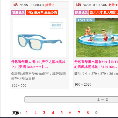
148.
149.
No
.95109080304
數量
:3
No
.96109072407
數量
:1
限量優惠
58折.使用3C產品必備
限量優惠
超大尺寸.夏天在家
丹爸週年慶大省100(天空之藍/6歲以
丹爸週年慶出清省600【INT
上)【美國 Babiators】....
心圓戲水游泳池 15120160....
保護視網膜不受藍光傷害，減輕眼睛
商品尺寸：279 x 279 x 36 cm
疲勞並預防近視
990 ~ 2020
399 ~ 550
1
2
3
4
5
6
7
8
9
頁數︰